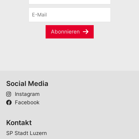
r
E
n
-
a
M
m
a
e
Abonnieren
i
*
l
*
Social Media
Instagram
Facebook
Kontakt
SP Stadt Luzern