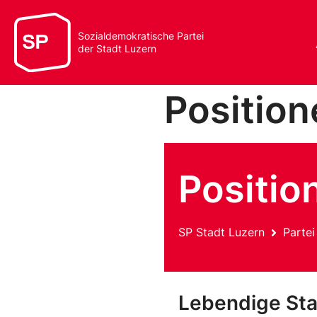
Sozialdemokratische Partei
der Stadt Luzern
Position
Positio
SP Stadt Luzern
Partei
Lebendige St