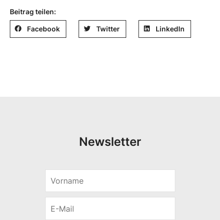
Beitrag teilen:
Facebook
Twitter
LinkedIn
Newsletter
V
o
r
E
n
-
a