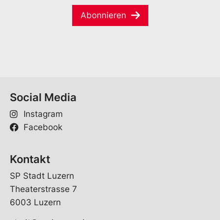
M
m
a
e
Abonnieren
i
*
l
*
Social Media
Instagram
Facebook
Kontakt
SP Stadt Luzern
Theaterstrasse 7
6003 Luzern