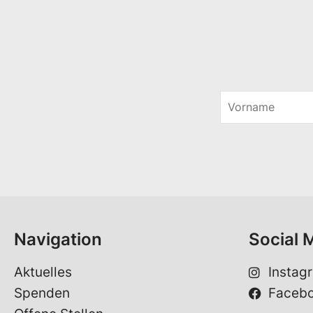
V
o
r
n
a
m
e
*
Navigation
Social 
Aktuelles
Instag
Spenden
Faceb