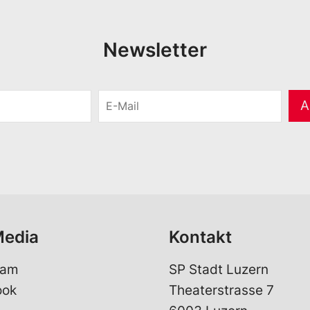
Newsletter
E
A
-
M
a
i
l
*
Media
Kontakt
ram
SP Stadt Luzern
ook
Theaterstrasse 7