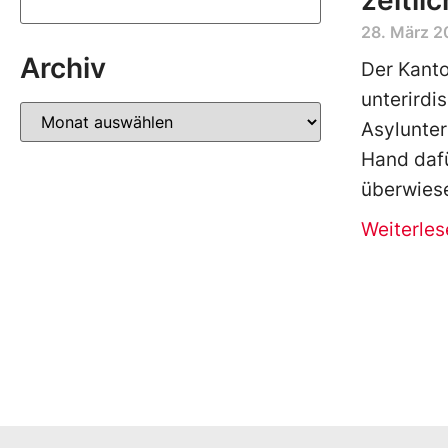
zeitli
28. März 
Archiv
Der Kanto
unterirdi
Asylunter
Hand dafü
überwies
Weiterles