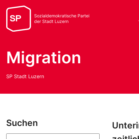
Sozialdemokratische Partei
der Stadt Luzern
Migration
SP Stadt Luzern
Suchen
Unteri