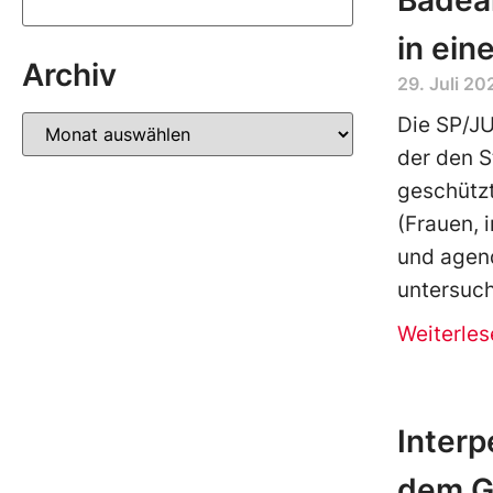
Badea
in ein
Archiv
29. Juli 20
Die SP/JU
der den St
geschütz
(Frauen, 
und agend
untersuch
Weiterles
Inter
dem G