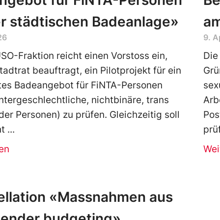
ngebot für FiNTA-Personen
Be
er städtischen Badeanlage»
am
26
9. A
SO-Fraktion reicht einen Vorstoss ein,
Die
adtrat beauftragt, ein Pilotprojekt für ein
Grü
tes Badeangebot für FiNTA-Personen
sex
intergeschlechtliche, nichtbinäre, trans
Arb
er Personen) zu prüfen. Gleichzeitig soll
Pos
t
prü
en
Wei
pellation «Massnahmen aus
ender budgeting»