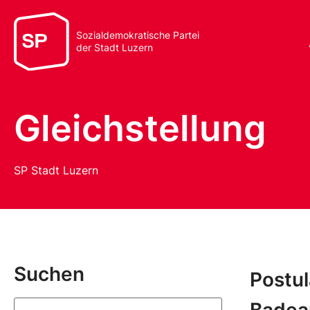
Sozialdemokratische Partei
der Stadt Luzern
Gleichstellung
SP Stadt Luzern
Suchen
Postu