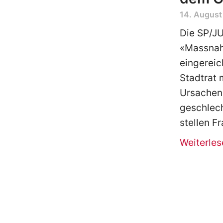
14. August
Die SP/JU
«Massnah
eingereic
Stadtrat 
Ursachen 
geschlech
stellen F
Weiterles