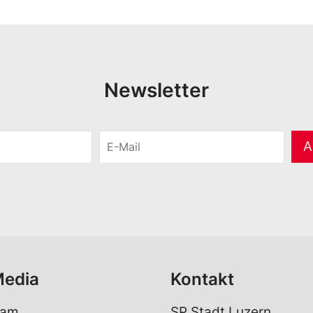
Newsletter
E
A
-
M
a
i
l
*
Media
Kontakt
ram
SP Stadt Luzern