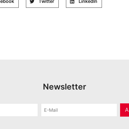
cebook
Twitter
LinkedIn
Newsletter
E
A
-
M
a
i