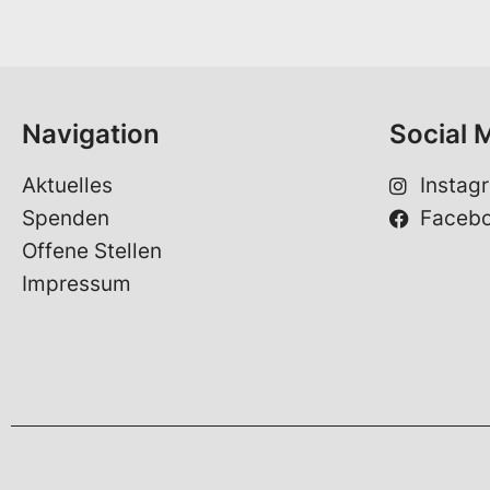
m
e
*
Navigation
Social 
Aktuelles
Instag
Spenden
Faceb
Offene Stellen
Impressum