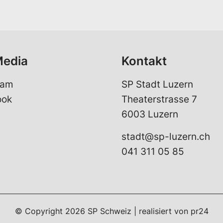
l
*
Media
Kontakt
ram
SP Stadt Luzern
ook
Theaterstrasse 7
6003 Luzern
stadt@sp-luzern.ch
041 311 05 85
© Copyright
2026
SP Schweiz | realisiert von
pr24